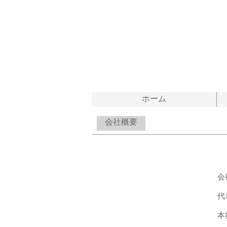
ホーム
​ 会社概要
会
代
本