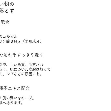
い朝の
落とす
体配合
スコルビル
リン酸３Ｎａ（整肌成分）
や汚れをすっきり洗う
脂や、古い角質、毛穴汚れ
らく、肌についた皮脂は放って
ミ、シワなどの原因にも。
種子エキス配合
お肌の潤いをキープ。
肌へ導きます。