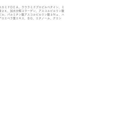
コカミドＤＥＡ、ラウラミドプロピルベタイン、ミ
酸２Ｋ、加水分解コラーゲン、アスコルビルリン酸
ビル、パルミチン酸アスコルビルリン酸３Ｎａ、ハ
アロエベラ葉エキス、ＢＧ、エタノール、クエン